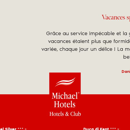
Vacances s
Grâce au service impécable et la g
vacances étaient plus que formida
variée, chaque jour un délice ! La 
bell
Dani
el Silver
***
s
Duca di Kent
***
s