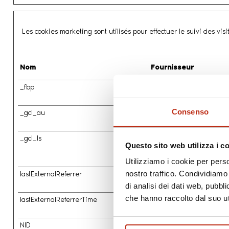
Les cookies marketing sont utilisés pour effectuer le suivi des visi
Nom
Fournisseur
_fbp
Meta Platforms, Inc.
Consenso
_gcl_au
Google
_gcl_ls
Google
Questo sito web utilizza i c
Utilizziamo i cookie per perso
nostro traffico. Condividiamo 
lastExternalReferrer
Meta Platforms, Inc.
di analisi dei dati web, pubbl
che hanno raccolto dal suo uti
lastExternalReferrerTime
Meta Platforms, Inc.
NID
Google