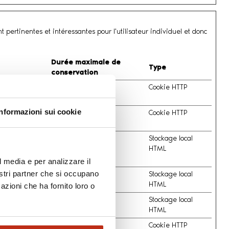
nt pertinentes et intéressantes pour l'utilisateur individuel et donc
Durée maximale de
Type
conservation
ublicitaires
3 mois
Cookie HTTP
Informazioni sui cookie
é de la
3 mois
Cookie HTTP
ces.
ières de
Persistant
Stockage local
nence de la
HTML
l media e per analizzare il
nostri partner che si occupano
registrant sa
Persistant
Stockage local
HTML
azioni che ha fornito loro o
registrant sa
Persistant
Stockage local
HTML
isateur
6 mois
Cookie HTTP