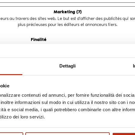
Marketing (7)
teurs au travers des sites web. Le but est d'afficher des publicités qui so
plus précieuses pour les éditeurs et annonceurs tiers.
Finalité
Utilisé par Facebook pour fournir une série de produits p
tels que les offres en temps réel d'annonceurs tiers.
Dettagli
Utilisé par Google AdSense pour expérimenter l'efficacit
publicité sur de divers sites Web en utilisant leurs servi
Suit le taux de conversion entre l'utilisateur et les bann
ookie
publicité sur le site web - Ceci sert à optimiser la perti
publicité sur le site web.
nalizzare contenuti ed annunci, per fornire funzionalità dei socia
inoltre informazioni sul modo in cui utilizza il nostro sito con i 
Détecte comment l'utilisateur a atteint le site web en en
dernière adresse URL.
icità e social media, i quali potrebbero combinarle con altre inform
lizzo dei loro servizi.
Détecte comment l'utilisateur a atteint le site web en en
dernière adresse URL.
Enregistre un identifiant qui identifie l'appareil de l'util