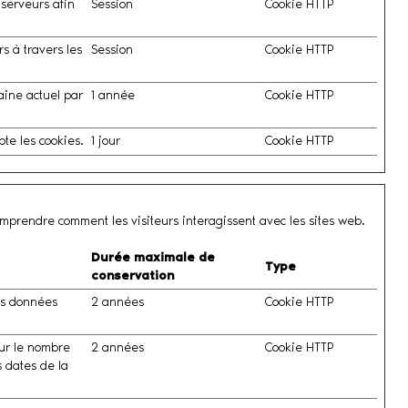
 serveurs afin
Session
Cookie HTTP
s à travers les
Session
Cookie HTTP
maine actuel par
1 année
Cookie HTTP
pte les cookies.
1 jour
Cookie HTTP
omprendre comment les visiteurs interagissent avec les sites web.
Durée maximale de
Type
conservation
es données
2 années
Cookie HTTP
sur le nombre
2 années
Cookie HTTP
s dates de la