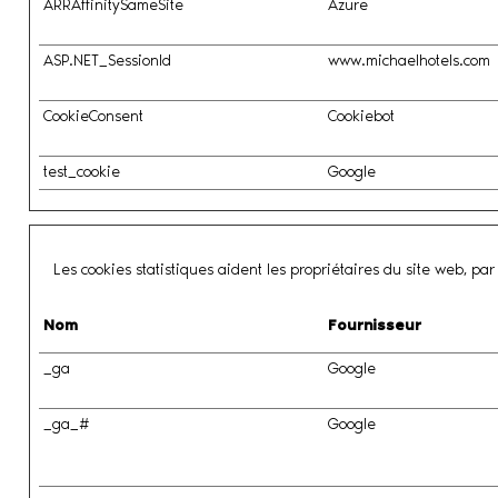
ARRAffinitySameSite
Azure
ASP.NET_SessionId
www.michaelhotels.com
CookieConsent
Cookiebot
test_cookie
Google
Les cookies statistiques aident les propriétaires du site web, p
Nom
Fournisseur
_ga
Google
_ga_#
Google