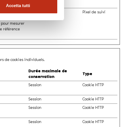
iblées.
Accetta tutti
oduits ou des
Session
Pixel de suivi
te la façon
sé pour mesurer
 de référence
urs de cookies individuels.
Durée maximale de
Type
conservation
Session
Cookie HTTP
Session
Cookie HTTP
Session
Cookie HTTP
Session
Cookie HTTP