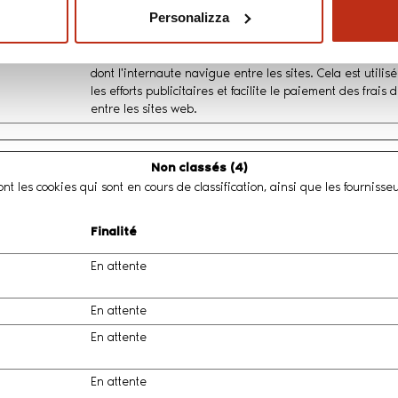
récurrent. Cet identifiant est utilisé pour des annonces c
Personalizza
Repère si l'internaute a montré de l'intérêt pour des pr
événements spécifiques sur plusieurs sites web et détec
dont l'internaute navigue entre les sites. Cela est utili
les efforts publicitaires et facilite le paiement des frais
entre les sites web.
Non classés (4)
nt les cookies qui sont en cours de classification, ainsi que les fournisse
Finalité
En attente
En attente
En attente
En attente