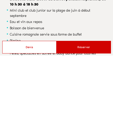
10 h 30 à 18 h 30
Mini club et club junior sur la plage de juin à début
septembre
Eau et vin aux repas
Boisson de bienvenue
Cuisine romagnole servie sous forme de buffet
Piscine
Salle de sport - Vélos
Devis
Réserver
Fêtes, spectacles en soirée et baby dance pour tous les
enfants
Deux parkings privés, un dans l’hôtel et un à 100 mètres
Wi-Fi
Devis