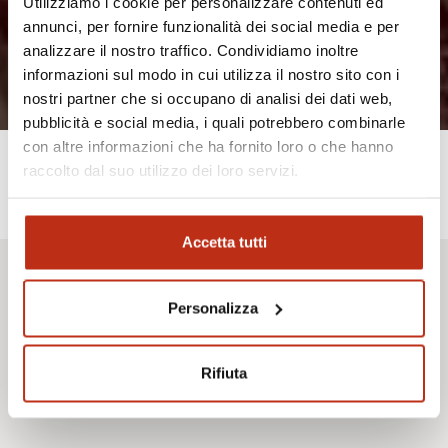
Utilizziamo i cookie per personalizzare contenuti ed
annunci, per fornire funzionalità dei social media e per
analizzare il nostro traffico. Condividiamo inoltre
informazioni sul modo in cui utilizza il nostro sito con i
nostri partner che si occupano di analisi dei dati web,
pubblicità e social media, i quali potrebbero combinarle
con altre informazioni che ha fornito loro o che hanno
raccolto dal suo utilizzo dei loro servizi.
Description
Accetta tutti
Personalizza
Les chambres quadruples de l’hôtel Silver vous permettront de
profiter pleinement de vos journées ensoleillées et relaxantes.
Entièrement rénovées, elles sont meublées de manière
Rifiuta
chaleureuse et fonctionnelle, et disposent toutes d’un balcon
avec vue sur la mer.