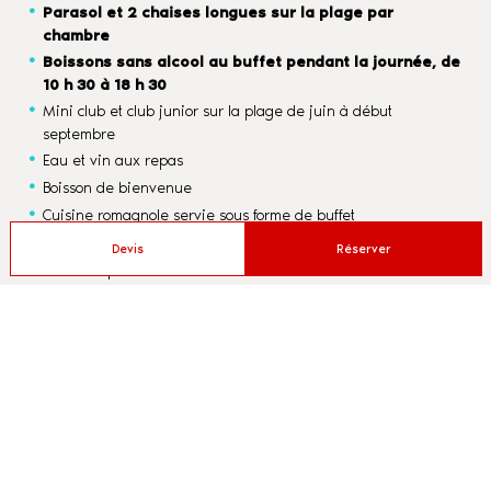
Parasol et 2 chaises longues sur la plage par
chambre
Boissons sans alcool au buffet pendant la journée, de
10 h 30 à 18 h 30
Mini club et club junior sur la plage de juin à début
septembre
Eau et vin aux repas
Boisson de bienvenue
Cuisine romagnole servie sous forme de buffet
Piscine
Devis
Réserver
Salle de sport - Vélos
Fêtes, spectacles en soirée et baby dance pour tous les
enfants
Deux parkings privés, un dans l’hôtel et un à 100 mètres
Wi-Fi
Devis