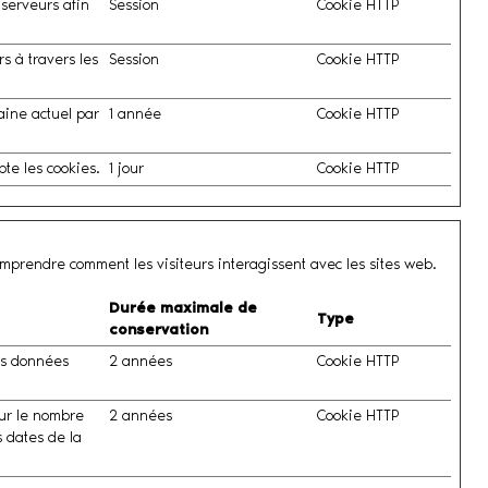
 serveurs afin
Session
Cookie HTTP
s à travers les
Session
Cookie HTTP
maine actuel par
1 année
Cookie HTTP
pte les cookies.
1 jour
Cookie HTTP
omprendre comment les visiteurs interagissent avec les sites web.
Durée maximale de
Type
conservation
es données
2 années
Cookie HTTP
sur le nombre
2 années
Cookie HTTP
s dates de la