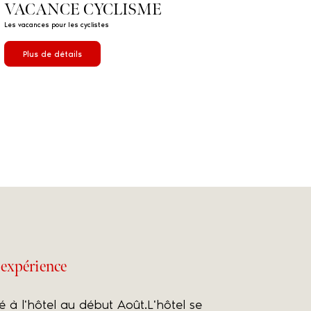
VACANCE CYCLISME
Les vacances pour les cyclistes
Plus de détails
 expérience
 à l'hôtel au début Août.L'hôtel se
Vacances débu