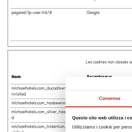
pagead/1p-user-list/#
Google
Les cookies non classés so
Nom
Fournisseur
michaelhotels.com_ducadikent_hasbee
www.michaelhotels.com
nvisited
Consenso
michaelhotels.com_hasbeenvisited
www.michaelhotels.com
michaelhotels.com_silver_hasbeenvisite
www.michaelhotels.com
d
Questo sito web utilizza i c
michaelhotels.com_tridentum_hasbeen
www.michaelhotels.com
Utilizziamo i cookie per perso