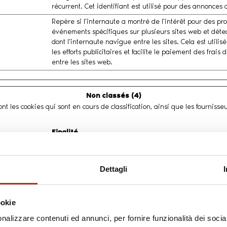
récurrent. Cet identifiant est utilisé pour des annonces c
Repère si l'internaute a montré de l'intérêt pour des pr
événements spécifiques sur plusieurs sites web et détec
dont l'internaute navigue entre les sites. Cela est utili
les efforts publicitaires et facilite le paiement des frais
entre les sites web.
Non classés (4)
nt les cookies qui sont en cours de classification, ainsi que les fournisse
Finalité
En attente
Dettagli
En attente
En attente
ookie
En attente
nalizzare contenuti ed annunci, per fornire funzionalità dei socia