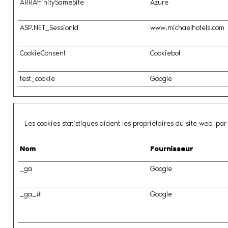
ARRAffinitySameSite
Azure
ASP.NET_SessionId
www.michaelhotels.com
CookieConsent
Cookiebot
test_cookie
Google
Les cookies statistiques aident les propriétaires du site web, p
Nom
Fournisseur
_ga
Google
_ga_#
Google