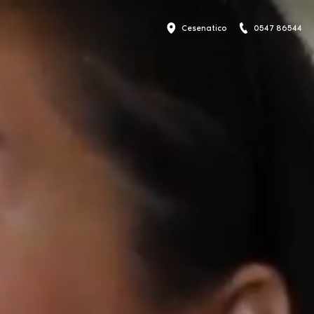
Cesenatico
0547 86544