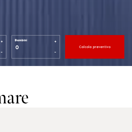
+
+
Bambini
Calcola preventivo
-
-
mare