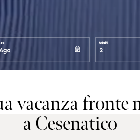
nza
Adulti
tua vacanza fronte 
a Cesenatico