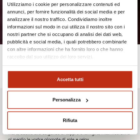
Utilizziamo i cookie per personalizzare contenuti ed
annunci, per fornire funzionalità dei social media e per
analizzare il nostro traffico. Condividiamo inoltre
informazioni sul modo in cui utilizza il nostro sito con i
nostri partner che si occupano di analisi dei dati web,
pubblicità e social media, i quali potrebbero combinarle
con altre informazioni che ha fornito loro o che hanno
raccolto dal suo utilizzo dei loro servizi.
Camere
Accetta tutti
fronte mare
Personalizza
Rifiuta
Le camere dell'hotel Silver offrono tutte una splendida vista sul
mare, adatte alle esigenze di coppie e famiglie, incorniceranno
al meglio le vostre giornate di sole e relax.