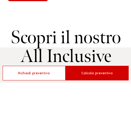
Scopri il nostro
All Inclusive
Richiedi preventivo
Calcola preventivo
SERVIZI INCLUSI
CAMERA VISTA MARE
Ombrellone e lettini a bordo piscina
1 ombrellone e 2 lettini presso la spiaggia di fronte
all' hotel, a soli 50 metri
Aperitivo di benvenuto la domenica sera in piscina
Pensione completa, servzio a buffet con colazione, pranzo e
cena