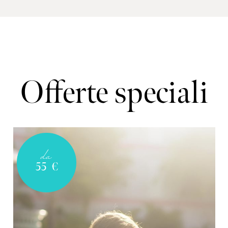
Offerte speciali
da
55
€