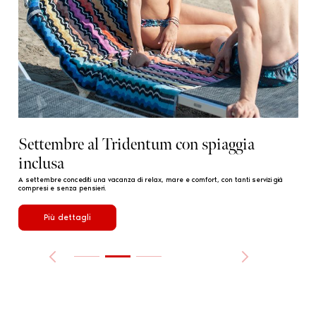
Settembre al Tridentum con spiaggia
O
inclusa
Una 
A settembre concediti una vacanza di relax, mare e comfort, con tanti servizi già
compresi e senza pensieri.
Più dettagli