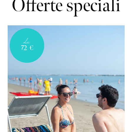
Offerte speciali
da
72
€