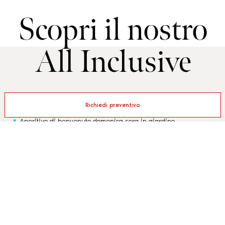
Scopri il nostro
All Inclusive
Ombrellone e
e lettini a bordo piscina (soggetti a
Richiedi preventivo
disponibilità giornaliera)
Aperitivo di benvenuto domenica sera in giardino
Acqua, vino, birra, pepsi e aranciata ai pasti
Biglietto omaggio per tutti i componenti della famiglia
per un ingresso al parco acquatico Atlantica (valido
per soggiorni di almeno 6 notti nel 2026).
Soft drinks al bar durante il giorno serviti a buffet
dalle ore 10.30 alle ore 21.00
Merenda pomeridiana con snack, patatine e ghiaccioli
Animazione per grandi e piccoli dal 31 maggio al 13
settembre