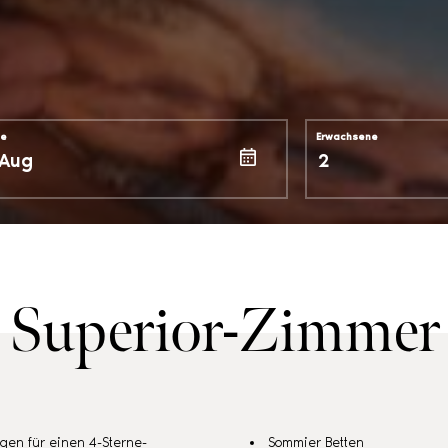
se
Erwachsene
Superior-Zimmer
ngen für einen 4-Sterne-
Sommier Betten