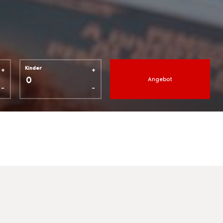
+
+
Kinder
Angebot
-
-