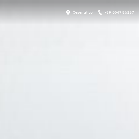
Cesenatico
+39 0547 86287