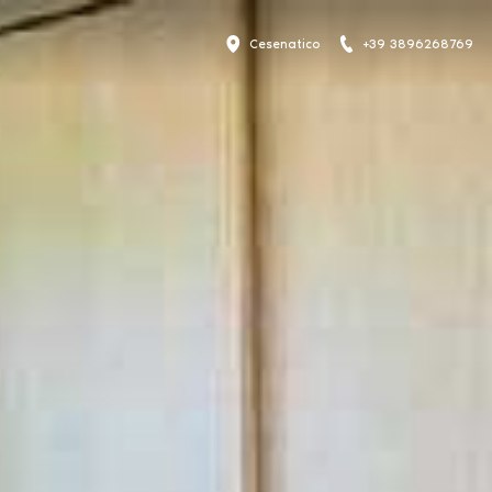
Cesenatico
+39 3896268769