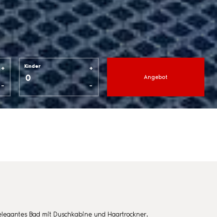
+
+
Kinder
Angebot
-
-
elegantes Bad mit Duschkabine und Haartrockner.