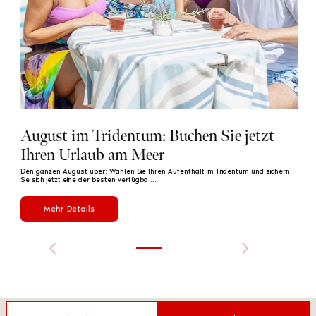
August im Tridentum: Buchen Sie jetzt
Se
Ihren Urlaub am Meer
St
Den ganzen August über: Wählen Sie Ihren Aufenthalt im Tridentum und sichern
Gönn
Sie sich jetzt eine der besten verfügba ...
und 
Mehr Details